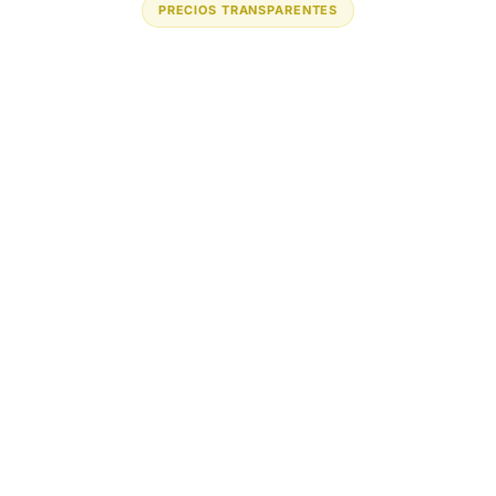
PRECIOS TRANSPARENTES
Licencia del Portal
$1.50
por usuario/mes
Mínimo 20 usuarios
Primeros 30 días gratis
Descuento progresivo desde 300 usuarios