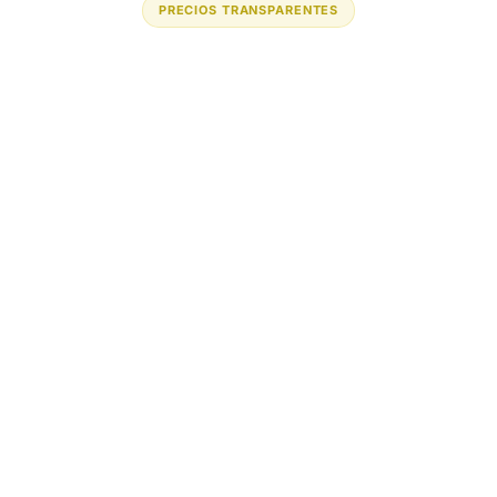
PRECIOS TRANSPARENTES
Licencia del Portal
$1.50
por usuario/mes
Mínimo 20 usuarios
Primeros 30 días gratis
Descuento progresivo desde 300 usuarios