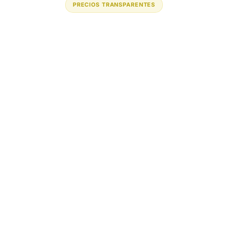
PRECIOS TRANSPARENTES
Licencia del Portal
$1.50
por usuario/mes
Mínimo 20 usuarios
Primeros 30 días gratis
Descuento progresivo desde 300 usuarios