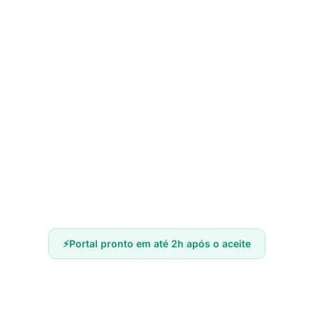
Configurar o Azure
Configuração do Power BI Serviço
Configuração do Portal
Criação do Primeiro Usuário
Portal pronto em até 2h após o aceite