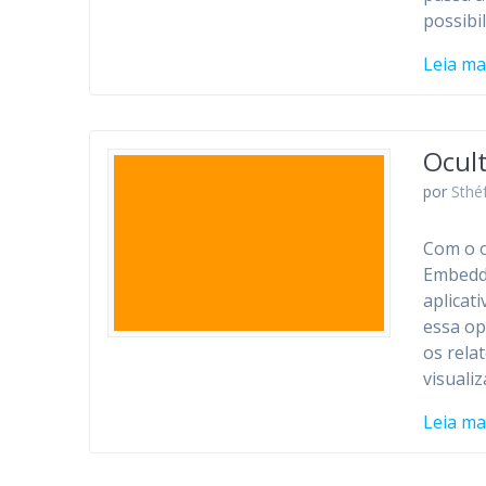
possibi
Leia ma
Ocult
por
Sthé
Com o o
Embedde
aplicat
essa op
os rela
visuali
Leia ma