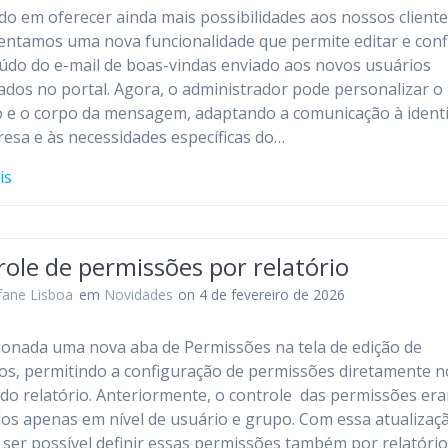
o em oferecer ainda mais possibilidades aos nossos cliente
ntamos uma nova funcionalidade que permite editar e conf
údo do e-mail de boas-vindas enviado aos novos usuários
ados no portal. Agora, o administrador pode personalizar o
 e o corpo da mensagem, adaptando a comunicação à ident
esa e às necessidades específicas do…
is
ole de permissões por relatório
fane Lisboa
em
Novidades
on 4 de fevereiro de 2026
cionada uma nova aba de Permissões na tela de edição de
ios, permitindo a configuração de permissões diretamente n
do relatório. Anteriormente, o controle das permissões er
dos apenas em nível de usuário e grupo. Com essa atualizaç
 ser possível definir essas permissões também por relatório