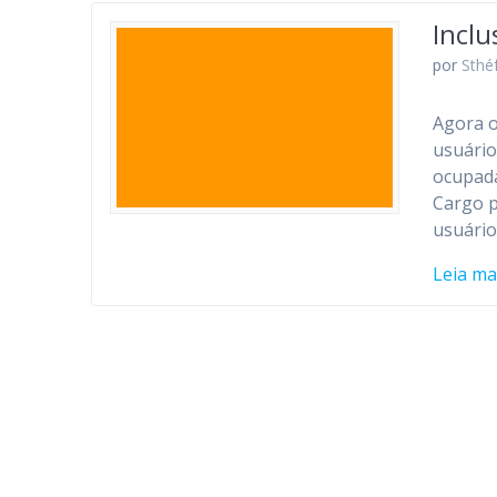
Incl
por
Sthé
Agora 
usuário
ocupada
Cargo p
usuário
Leia ma