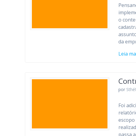
Pensand
impleme
o conte
cadastr
assunto
da empr
Leia ma
Contr
por
Sthé
Foi adi
relatór
escopo 
realiza
passa a