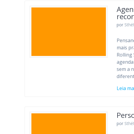
Agen
reco
por
Sthé
Pensan
mais pr
Rolling
agendam
sem a n
diferen
Leia ma
Perso
por
Sthé