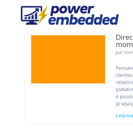
Skip
to
content
Direc
mome
por
Sthé
Pensand
cliente
relatór
platafo
é possí
já seja
Leia ma