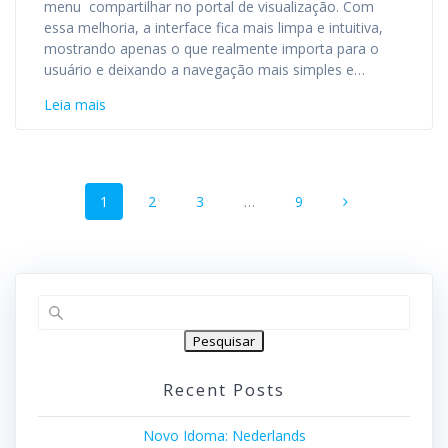
menu compartilhar no portal de visualização. Com
essa melhoria, a interface fica mais limpa e intuitiva,
mostrando apenas o que realmente importa para o
usuário e deixando a navegação mais simples e…
Leia mais
Navegação
Página
1
Página
2
Página
3
…
Página
9
dos
posts
Pesquisar
Recent Posts
Novo Idoma: Nederlands