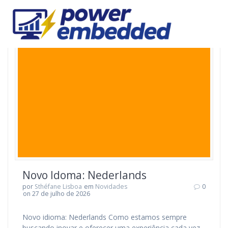
Skip
to
content
Novo Idoma: Nederlands
por
Sthéfane Lisboa
em
Novidades
0
on 27 de julho de 2026
Novo idioma: Nederlands Como estamos sempre
buscando inovar e oferecer uma experiência cada vez