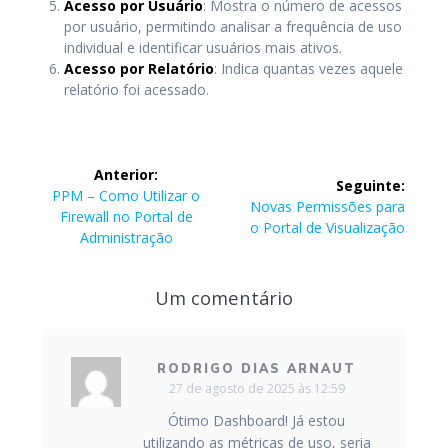
Acesso por Usuário
: Mostra o número de acessos
por usuário, permitindo analisar a frequência de uso
individual e identificar usuários mais ativos.
Acesso por Relatório
: Indica quantas vezes aquele
relatório foi acessado.
Navegação
Anterior:
Seguinte:
de
Post
PPM – Como Utilizar o
Post
Novas Permissões para
anterior:
Firewall no Portal de
seguinte:
o Portal de Visualização
Post
Administração
Um comentário
RODRIGO DIAS ARNAUT
27 de agosto de 2025 às 12:59
Ótimo Dashboard! Já estou
utilizando as métricas de uso, seria