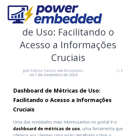
Skip
to
Dashboard de Métricas
content
de Uso: Facilitando o
Acesso a Informações
Cruciais
por
Edilson Santos
em
Novidades
1
on 7 de novembro de 2024
Dashboard de Métricas de Uso:
Facilitando o Acesso a Informações
Cruciais
Uma das novidades mais interessantes no portal é o
dashboard de métricas de uso
, uma ferramenta que
oferece aos clientes uma visão detalhada sobre o